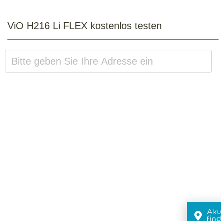
ViO H216 Li FLEX kostenlos testen
Aku
fin