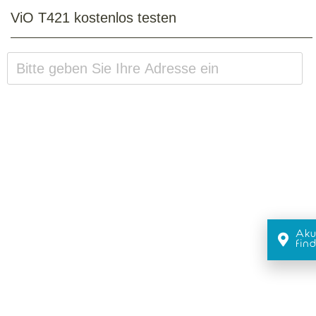
ViO T421 kostenlos testen
Aku
fin