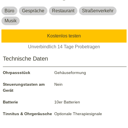
Büro
Gespräche
Restaurant
Straßenverkehr
Musik
Kostenlos testen
Unverbindlich 14 Tage Probetragen
Technische Daten
Ohrpassstück
Gehäuseformung
Steuerungstasten am
Nein
Gerät
Batterie
10er Batterien
Tinnitus & Ohrgeräusche
Optionale Therapiesignale